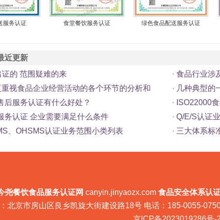
送服务认证
食堂餐饮服务认证
绿色食品配送服务认证
最近更新
出证的 范围疑难的来
·
食品行业涉
P更重视食品企业经营活动的各个环节的分析和
·
几种典型的
售后服务认证有什么好处？
·
ISO220
服务认证 企业需要满足什么条件
·
Q/E/S认
MS、OHSMS认证业务范围小类列表
·
三大体系标
今尧餐饮食品服务认证网
canyin.jinyaozx.com
食品安全体系认
：北京市房山区良乡凯旋大街建设路18号 电话：185-0055-075
京ICP备2023019286号-