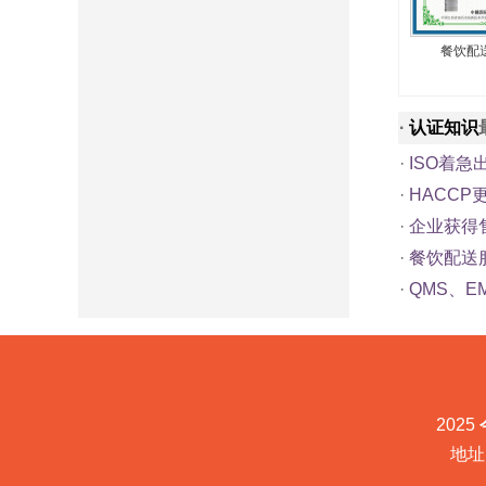
餐饮配
·
认证知识
·
ISO着急
·
HACC
·
企业获得
·
餐饮配送
·
QMS、E
2025
地址