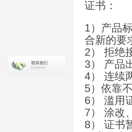
证书：
1）产品
合新的要
2） 拒绝
3） 产
4） 连
5）依靠
6） 滥
7） 涂
8） 证